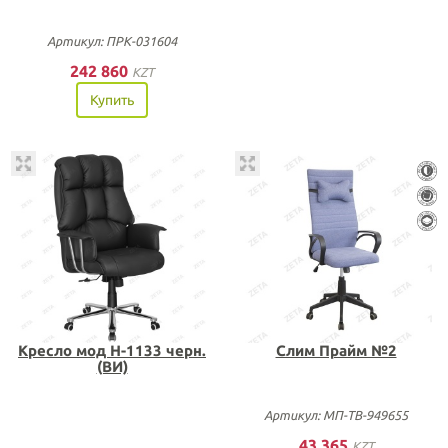
Артикул: ПРК-031604
242 860
KZT
Купить
Кресло мод Н-1133 черн.
Слим Прайм №2
(ВИ)
Артикул: МП-ТВ-949655
43 365
KZT