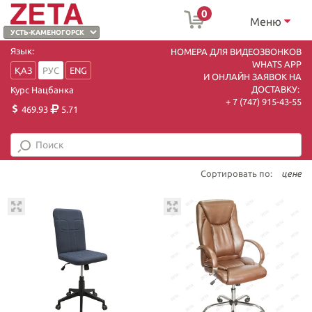
0
Меню
Язык:
НОМЕРА ДЛЯ ВИДЕОЗВОНКОВ
WHATS APP
ҚАЗ
РУС
ENG
И ОНЛАЙН ЗАЯВОК НА
ДОСТАВКУ:
Курс Нацбанка
+ 7 (747) 915-43-55
469.93
5.71
Сортировать по:
цене