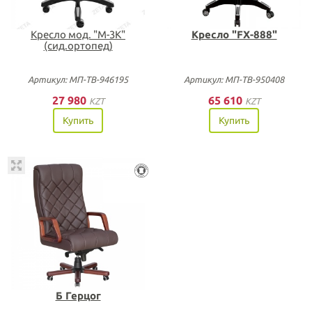
Кресло мод. "М-3К"
Кресло "FX-888"
(сид.ортопед)
Артикул: МП-ТВ-946195
Артикул: МП-ТВ-950408
27 980
65 610
KZT
KZT
Купить
Купить
Б Герцог