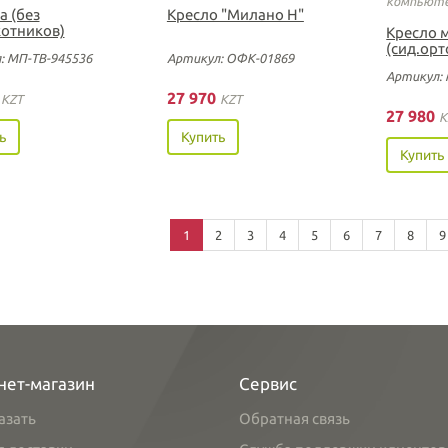
компьюте
а (без
Кресло "Милано Н"
отников)
Кресло м
(сид.орт
: МП-ТВ-945536
Артикул: ОФК-01869
Артикул: 
0
27 970
KZT
KZT
27 980
K
ь
Купить
Купить
1
2
3
4
5
6
7
8
9
нет-магазин
Сервис
азать
Обратная связь