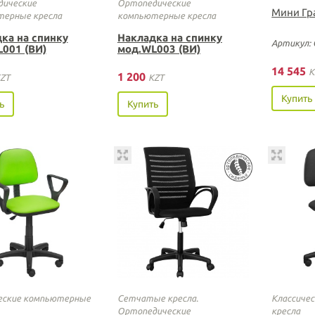
ические
Ортопедические
Мини Гр
ерные кресла
компьютерные кресла
ка на спинку
Накладка на спинку
Артикул:
001 (ВИ)
мод.WL003 (ВИ)
14 545
K
1 200
ZT
KZT
Купить
ь
Купить
еские компьютерные
Сетчатые кресла.
Классиче
Ортопедические
кресла