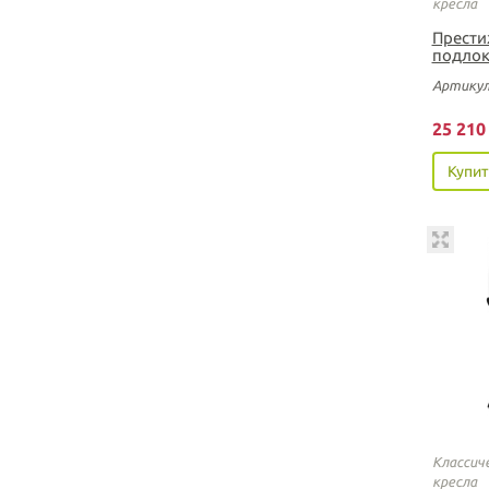
кресла
Прести
подлок
Артикул
25 21
Купит
Классич
кресла