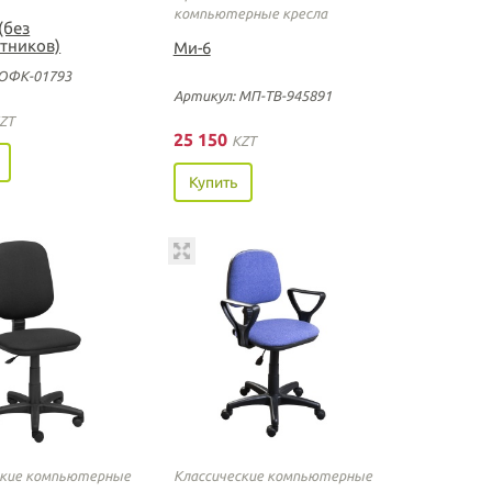
компьютерные кресла
(без
тников)
Ми-6
 ОФК-01793
Артикул: МП-ТВ-945891
ZT
25 150
KZT
Купить
ские компьютерные
Классические компьютерные