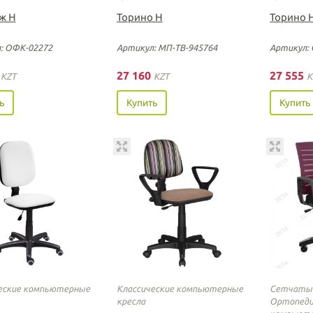
ж Н
Торино Н
Торино 
: ОФК-02272
Артикул: МП-ТВ-945764
Артикул:
0
27 160
27 555
KZT
KZT
K
ь
Купить
Купить
еские компьютерные
Классические компьютерные
Сетчатые
кресла
Ортопеди