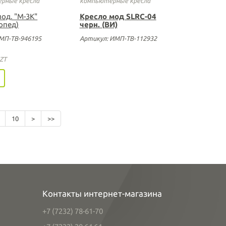
рные кресла
компьютерные кресла
од. "М-3К"
Кресло мод SLRC-04
опед)
черн. (ВИ)
МП-ТВ-946195
Артикул: ИМП-ТВ-112932
ZT
10
>
>>
Контакты интернет-магазина
+7 (7232) 78-61-70