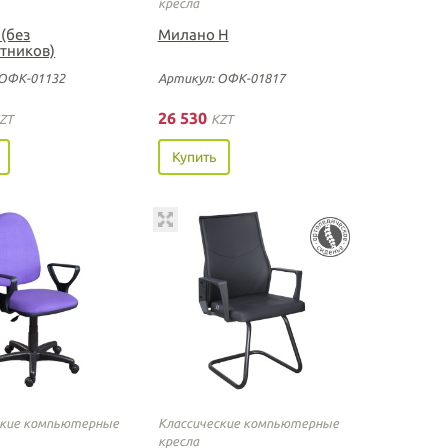
кресла
(без
Милано Н
тников)
 ОФК-01132
Артикул: ОФК-01817
26 530
ZT
KZT
Купить
ские компьютерные
Классические компьютерные
кресла