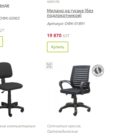
кресла
анде
Милано на гусаке (без
подлокотников)
 ОФК-02003
Артикул: ОФК-01891
ZT
19 870
KZT
Купить
ские компьютерные
Сетчатые кресла.
Ортопедические