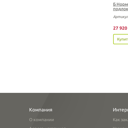
Б Норм
подлок
Артикул
27 92
Купит
Компания
Интер
О компании
Как зак