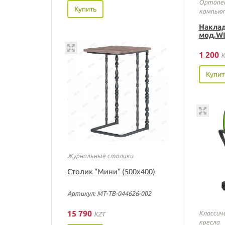
Ортопед
Купить
компьют
Наклад
мод.WL
1 200
K
Купит
Журнальные столики
Столик "Мини" (500х400)
Артикул: МТ-ТВ-044626-002
15 790
Классич
KZT
кресла