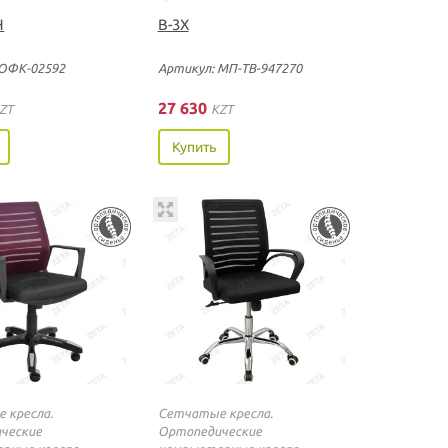
Н
B-3X
 ОФК-02592
Артикул: МП-ТВ-947270
27 630
ZT
KZT
Купить
 кресла.
Сетчатые кресла.
ческие
Ортопедические