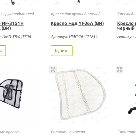
для руководителей
Кресла для руководителей
Кресла дл
 NF-3151H
Кресло мод YF06A (ВИ)
Кресло 
.(ВИ)
черный 
: ИМП-ТВ-045506
Артикул: ИМП-ТВ-121254
Артикул:
ь
Купить
е кресла.
Сетчатые кресла.
Специали