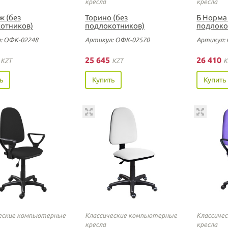
кресла
кресла
ж (без
Торино (без
Б Норма 
отников)
подлокотников)
подлоко
: ОФК-02248
Артикул: ОФК-02570
Артикул:
0
25 645
26 410
KZT
KZT
K
ь
Купить
Купить
еские компьютерные
Классические компьютерные
Классиче
кресла
кресла