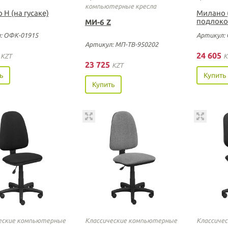
компьютерные кресла
Н (на гусаке)
Милано 
подлоко
МИ-6 Z
: ОФК-01915
Артикул:
Артикул: МП-ТВ-950202
5
24 605
KZT
K
23 725
KZT
ь
Купить
Купить
еские компьютерные
Классические компьютерные
Классиче