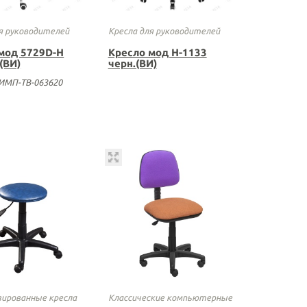
я руководителей
Кресла для руководителей
мод 5729D-H
Кресло мод Н-1133
(ВИ)
черн.(ВИ)
 ИМП-ТВ-063620
зированные кресла
Классические компьютерные