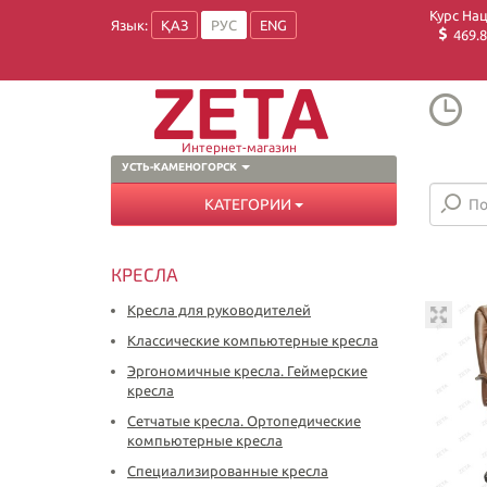
Курс На
Язык:
ҚАЗ
РУС
ENG
469.8
Интернет-магазин
УСТЬ-КАМЕНОГОРСК
КАТЕГОРИИ
КРЕСЛА
Кресла для руководителей
Классические компьютерные кресла
Эргономичные кресла. Геймерские
кресла
Сетчатые кресла. Ортопедические
компьютерные кресла
Специализированные кресла