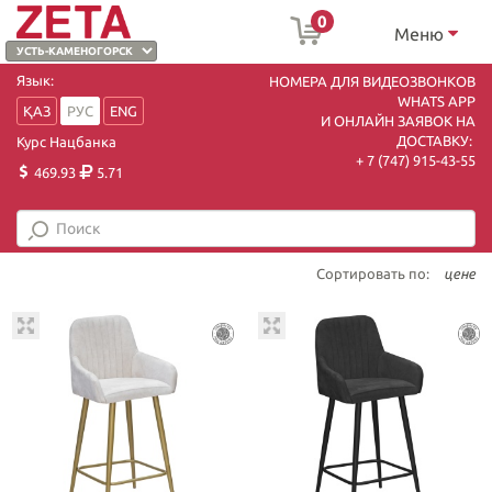
0
Меню
Язык:
НОМЕРА ДЛЯ ВИДЕОЗВОНКОВ
WHATS APP
ҚАЗ
РУС
ENG
И ОНЛАЙН ЗАЯВОК НА
ДОСТАВКУ:
Курс Нацбанка
+ 7 (747) 915-43-55
469.93
5.71
Сортировать по:
цене