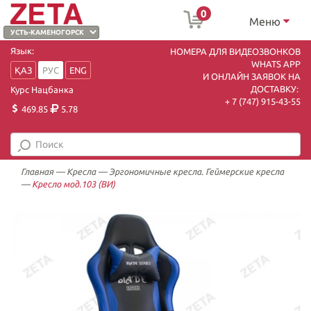
0
Меню
Язык:
НОМЕРА ДЛЯ ВИДЕОЗВОНКОВ
WHATS APP
ҚАЗ
РУС
ENG
И ОНЛАЙН ЗАЯВОК НА
ДОСТАВКУ:
Курс Нацбанка
+ 7 (747) 915-43-55
469.85
5.78
Главная
—
Кресла
—
Эргономичные кресла. Геймерские кресла
—
Кресло мод.103 (ВИ)