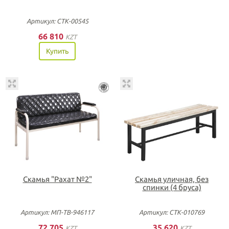
Артикул: СТК-00545
66 810
KZT
Купить
Скамья "Рахат №2"
Скамья уличная, без
спинки (4 бруса)
Артикул: МП-ТВ-946117
Артикул: СТК-010769
72 705
35 620
KZT
KZT