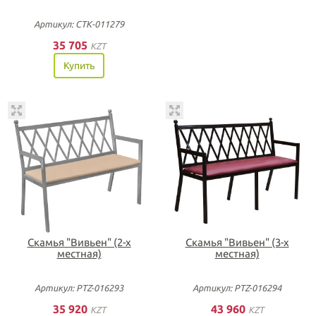
Артикул: СТК-011279
35 705
KZT
Купить
Скамья "Вивьен" (2-х
Скамья "Вивьен" (3-х
местная)
местная)
Артикул: PTZ-016293
Артикул: PTZ-016294
35 920
43 960
KZT
KZT