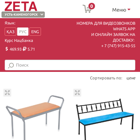
0
Меню
Язык:
НОМЕРА ДЛЯ ВИДЕОЗВОНКОВ
WHATS APP
ҚАЗ
РУС
ENG
И ОНЛАЙН ЗАЯВОК НА
ДОСТАВКУ:
Курс Нацбанка
+ 7 (747) 915-43-55
469.93
5.71
Сортировать по:
цене