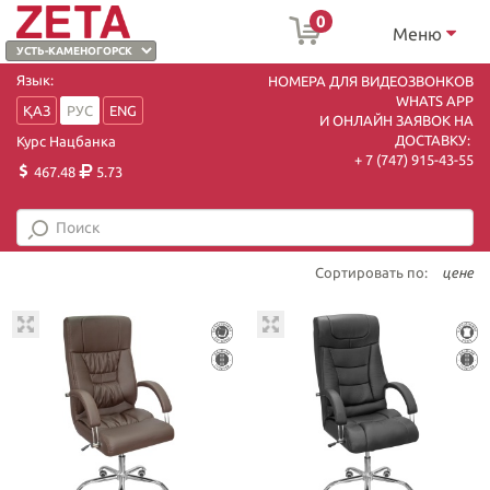
0
Меню
Язык:
НОМЕРА ДЛЯ ВИДЕОЗВОНКОВ
WHATS APP
ҚАЗ
РУС
ENG
И ОНЛАЙН ЗАЯВОК НА
ДОСТАВКУ:
Курс Нацбанка
+ 7 (747) 915-43-55
467.48
5.73
Сортировать по:
цене