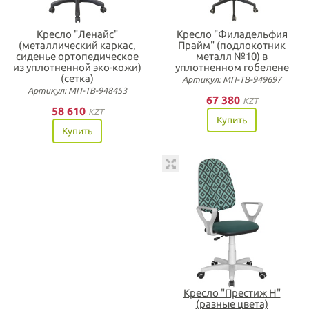
Кресло "Ленайс"
Кресло "Филадельфия
(металлический каркас,
Прайм" (подлокотник
сиденье ортопедическое
металл №10) в
из уплотненной эко-кожи)
уплотненном гобелене
(сетка)
Артикул: МП-ТВ-949697
Артикул: МП-ТВ-948453
67 380
KZT
58 610
KZT
Купить
Купить
Кресло "Престиж Н"
(разные цвета)