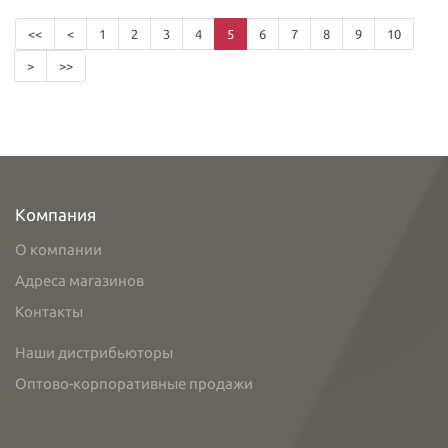
<<
<
1
2
3
4
5
6
7
8
9
10
>
>>
Компания
О компании
Адреса магазинов
Контакты
Наши дистрибьюторы
Оптово-корпоративные продажи