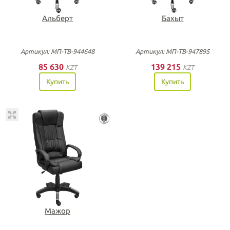
Альберт
Бахыт
Артикул: МП-ТВ-944648
Артикул: МП-ТВ-947895
85 630
139 215
KZT
KZT
Купить
Купить
Мажор