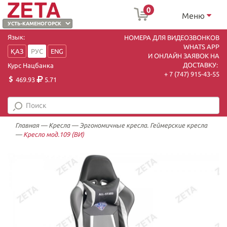
0
Меню
Язык:
НОМЕРА ДЛЯ ВИДЕОЗВОНКОВ
WHATS APP
ҚАЗ
РУС
ENG
И ОНЛАЙН ЗАЯВОК НА
ДОСТАВКУ:
Курс Нацбанка
+ 7 (747) 915-43-55
469.93
5.71
Главная
—
Кресла
—
Эргономичные кресла. Геймерские кресла
—
Кресло мод.109 (ВИ)