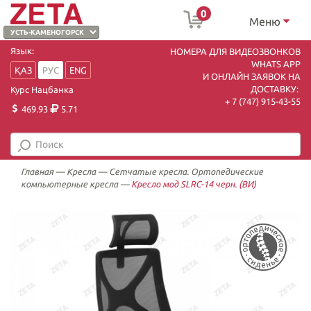
0
Меню
Язык:
НОМЕРА ДЛЯ ВИДЕОЗВОНКОВ
WHATS APP
ҚАЗ
РУС
ENG
И ОНЛАЙН ЗАЯВОК НА
ДОСТАВКУ:
Курс Нацбанка
+ 7 (747) 915-43-55
469.93
5.71
Главная
—
Кресла
—
Сетчатые кресла. Ортопедические
компьютерные кресла
—
Кресло мод SLRC-14 черн. (ВИ)