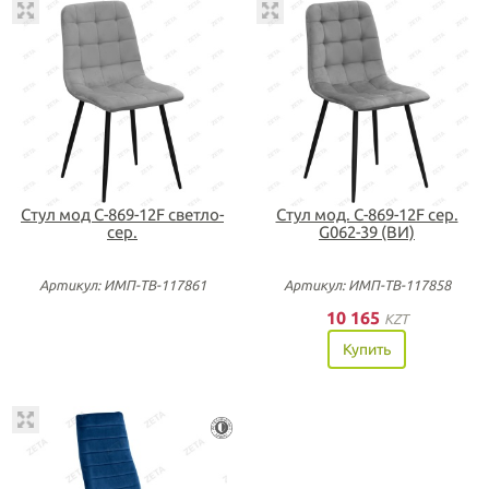
Стул мод C-869-12F светло-
Стул мод. С-869-12F сер.
сер.
G062-39 (ВИ)
Артикул: ИМП-ТВ-117861
Артикул: ИМП-ТВ-117858
10 165
KZT
Купить