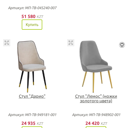
Артикул: МП-ТВ-045240-007
51 580
KZT
Купить
Стул "Дарио"
Стул "Лемос" (ножки
золотого цвета)
Артикул: МП-ТВ-949181-001
Артикул: МП-ТВ-948902-001
24 935
24 420
KZT
KZT