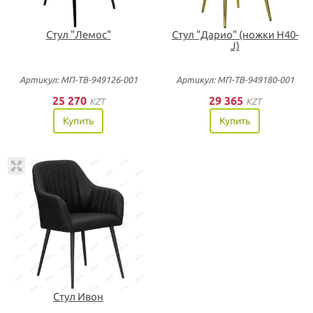
Стул "Лемос"
Стул "Дарио" (ножки H40-
J)
Артикул: МП-ТВ-949126-001
Артикул: МП-ТВ-949180-001
25 270
29 365
KZT
KZT
Купить
Купить
Стул Ивон