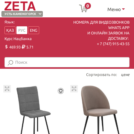
0
Меню
Язык:
НОМЕРА ДЛЯ ВИДЕОЗВОНКОВ
WHATS APP
ҚАЗ
РУС
ENG
И ОНЛАЙН ЗАЯВОК НА
ДОСТАВКУ:
Курс Нацбанка
+ 7 (747) 915-43-55
469.93
5.71
Сортировать по:
цене