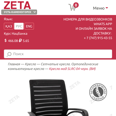
0
Меню
Язык:
НОМЕРА ДЛЯ ВИДЕОЗВОНКОВ
WHATS APP
ҚАЗ
РУС
ENG
И ОНЛАЙН ЗАЯВОК НА
ДОСТАВКУ:
Курс Нацбанка
+ 7 (747) 915-43-55
466.08
5.65
Главная
—
Кресла
—
Сетчатые кресла. Ортопедические
компьютерные кресла
—
Кресло мод SLRC-04 черн. (ВИ)