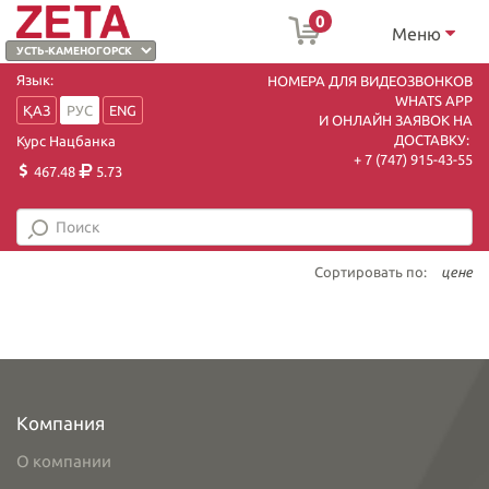
0
Меню
Язык:
НОМЕРА ДЛЯ ВИДЕОЗВОНКОВ
WHATS APP
ҚАЗ
РУС
ENG
И ОНЛАЙН ЗАЯВОК НА
ДОСТАВКУ:
Курс Нацбанка
+ 7 (747) 915-43-55
467.48
5.73
Сортировать по:
цене
Компания
О компании