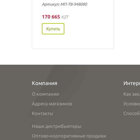
Артикул: МП-ТВ-948080
170 665
KZT
Купить
Компания
Интер
О компании
Как зак
Адреса магазинов
Услови
Контакты
Способ
Наши дистрибьюторы
Оптово-корпоративные продажи