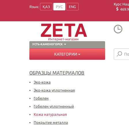
Курс На
Язык:
ҚАЗ
РУС
ENG
469.9
Интернет-магазин
УСТЬ-КАМЕНОГОРСК
КАТЕГОРИИ
ОБРАЗЦЫ МАТЕРИАЛОВ
Эко-кожа
Эко-кожа уплотненная
Гобелен
Гобелен уплотненный
Кожа натуральная
Покрытие металла