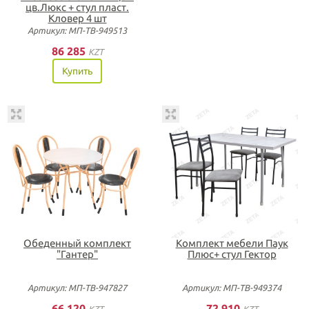
цв.Люкс + стул пласт.
Кловер 4 шт
Артикул: МП-ТВ-949513
86 285
KZT
Купить
Обеденный комплект
Комплект мебели Паук
"Гантер"
Плюс+ стул Гектор
Артикул: МП-ТВ-947827
Артикул: МП-ТВ-949374
66 120
72 910
KZT
KZT