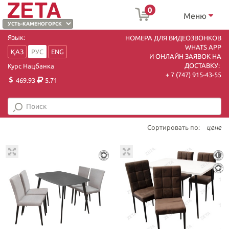
0
Меню
Язык:
НОМЕРА ДЛЯ ВИДЕОЗВОНКОВ
WHATS APP
ҚАЗ
РУС
ENG
И ОНЛАЙН ЗАЯВОК НА
ДОСТАВКУ:
Курс Нацбанка
+ 7 (747) 915-43-55
469.93
5.71
Сортировать по:
цене