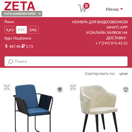
0
Меню
Язык:
НОМЕРА ДЛЯ ВИДЕОЗВОНКОВ
WHATS APP
ҚАЗ
РУС
ENG
И ОНЛАЙН ЗАЯВОК НА
ДОСТАВКУ:
Курс Нацбанка
+ 7 (747) 915-43-55
467.48
5.73
Сортировать по:
цене