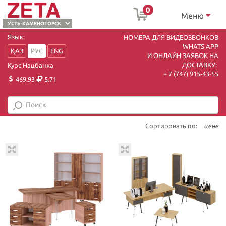
0
Меню
Язык:
НОМЕРА ДЛЯ ВИДЕОЗВОНКОВ
WHATS APP
ҚАЗ
РУС
ENG
И ОНЛАЙН ЗАЯВОК НА
ДОСТАВКУ:
Курс Нацбанка
+ 7 (747) 915-43-55
469.93
5.71
Сортировать по:
цене