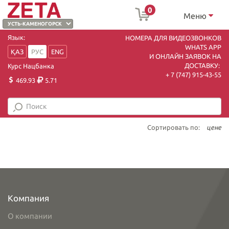
0
Меню
Язык:
НОМЕРА ДЛЯ ВИДЕОЗВОНКОВ
WHATS APP
ҚАЗ
РУС
ENG
И ОНЛАЙН ЗАЯВОК НА
ДОСТАВКУ:
Курс Нацбанка
+ 7 (747) 915-43-55
469.93
5.71
Сортировать по:
цене
Компания
О компании