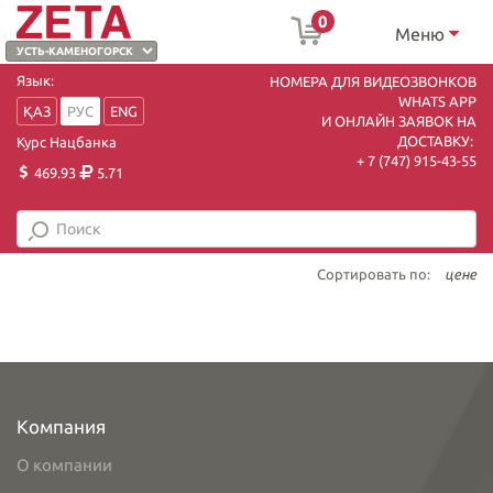
0
Меню
Язык:
НОМЕРА ДЛЯ ВИДЕОЗВОНКОВ
WHATS APP
ҚАЗ
РУС
ENG
И ОНЛАЙН ЗАЯВОК НА
ДОСТАВКУ:
Курс Нацбанка
+ 7 (747) 915-43-55
469.93
5.71
Сортировать по:
цене
Компания
О компании