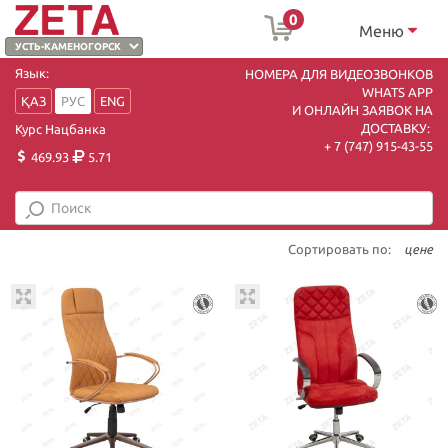
0
Меню
Язык:
НОМЕРА ДЛЯ ВИДЕОЗВОНКОВ
WHATS APP
ҚАЗ
РУС
ENG
И ОНЛАЙН ЗАЯВОК НА
ДОСТАВКУ:
Курс Нацбанка
+ 7 (747) 915-43-55
469.93
5.71
Сортировать по:
цене