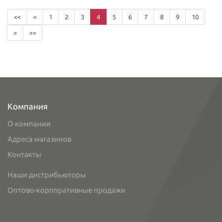
<<
<
1
2
3
4
5
6
7
8
9
10
>
>>
Компания
О компании
Адреса магазинов
Контакты
Наши дистрибьюторы
Оптово-корпоративные продажи