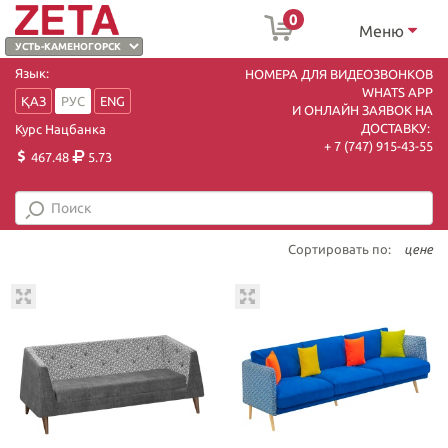
0
Меню
Язык:
НОМЕРА ДЛЯ ВИДЕОЗВОНКОВ
WHATS APP
ҚАЗ
РУС
ENG
И ОНЛАЙН ЗАЯВОК НА
ДОСТАВКУ:
Курс Нацбанка
+ 7 (747) 915-43-55
467.48
5.73
Сортировать по:
цене