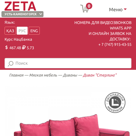
0
Меню
Язык:
НОМЕРА ДЛЯ ВИДЕОЗВОНКОВ
WHATS APP
ҚАЗ
РУС
ENG
И ОНЛАЙН ЗАЯВОК НА
ДОСТАВКУ:
Курс Нацбанка
+ 7 (747) 915-43-55
467.48
5.73
Главная
—
Мягкая мебель
—
Диваны
—
Диван "Стерлинг"