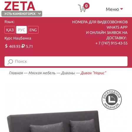
0
Меню
Язык:
НОМЕРА ДЛЯ ВИДЕОЗВОНКОВ
WHATS APP
ҚАЗ
РУС
ENG
И ОНЛАЙН ЗАЯВОК НА
ДОСТАВКУ:
Курс Нацбанка
+ 7 (747) 915-43-55
469.93
5.71
Главная
—
Мягкая мебель
—
Диваны
—
Диван "Норис"