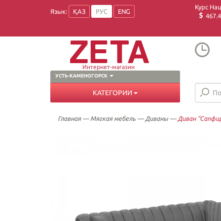
Курс На
Язык:
ҚАЗ
РУС
ENG
467.4
Интернет-магазин
УСТЬ-КАМЕНОГОРСК
КАТЕГОРИИ
Главная
—
Мягкая мебель
—
Диваны
—
Диван "Сапфи