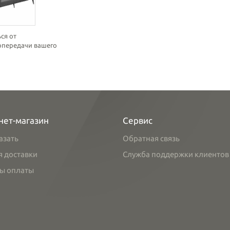
ся от
топередачи вашего
нет-магазин
Сервис
азать
Обратная связь
я доставки
Служба поддержки клиентов
ы оплаты