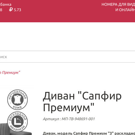
цбанка
НОМЕРА ДЛЯ ВИ
8
5.73
И ОНЛАЙН
р Премиум"
Диван "Сапфир
Премиум"
Артикул
: МП-ТВ-948691-001
Диван, модель
Сапфир Премиум "3" раскладно