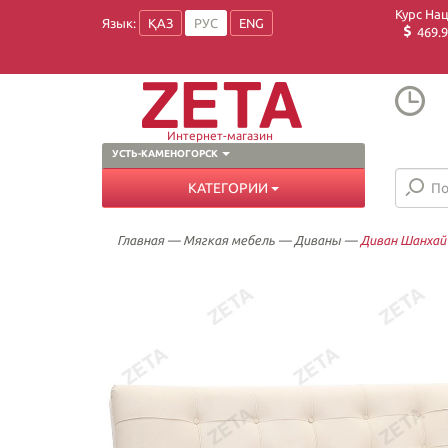
Курс На
Язык:
ҚАЗ
РУС
ENG
469.9
Интернет-магазин
УСТЬ-КАМЕНОГОРСК
КАТЕГОРИИ
Главная
—
Мягкая мебель
—
Диваны
—
Диван Шанхай