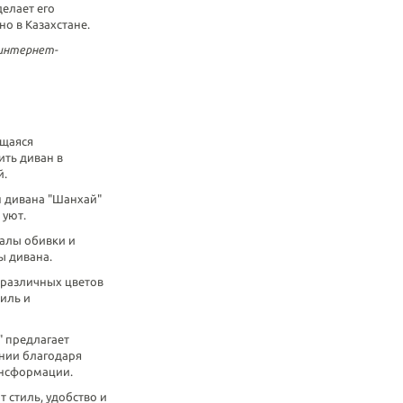
елает его
о в Казахстане.
 интернет-
щаяся
ить диван в
й.
н дивана "Шанхай"
 уют.
алы обивки и
ы дивана.
 различных цветов
иль и
" предлагает
нии благодаря
ансформации.
т стиль, удобство и