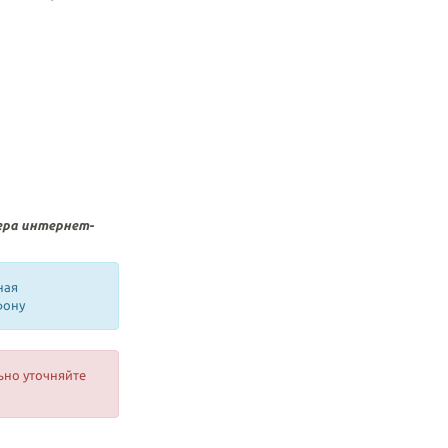
ера интернет-
ная
фону
ьно уточняйте