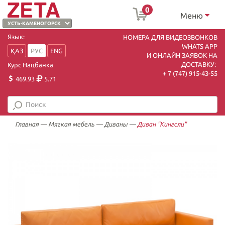
0
Меню
Язык:
НОМЕРА ДЛЯ ВИДЕОЗВОНКОВ
WHATS APP
ҚАЗ
РУС
ENG
И ОНЛАЙН ЗАЯВОК НА
ДОСТАВКУ:
Курс Нацбанка
+ 7 (747) 915-43-55
469.93
5.71
Главная
—
Мягкая мебель
—
Диваны
—
Диван "Кингсли"