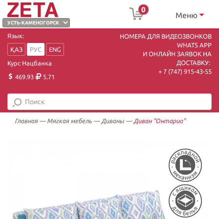
0
Меню
Язык:
НОМЕРА ДЛЯ ВИДЕОЗВОНКОВ
WHATS APP
ҚАЗ
РУС
ENG
И ОНЛАЙН ЗАЯВОК НА
ДОСТАВКУ:
Курс Нацбанка
+ 7 (747) 915-43-55
469.93
5.71
Главная
—
Мягкая мебель
—
Диваны
—
Диван "Онтарио"