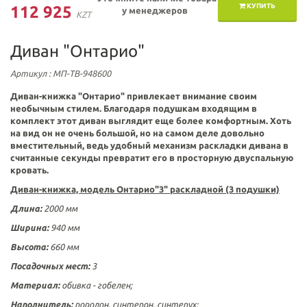
КУПИТЬ
112 925
у менеджеров
KZT
Диван "Онтарио"
Артикул
: МП-ТВ-948600
Диван-книжка "Онтарио" привлекает внимание своим
необычным стилем. Благодаря подушкам входящим в
комплект этот диван выглядит еще более комфортным. Хоть
на вид он не очень большой, но на самом деле довольно
вместительный, ведь удобный механизм раскладки дивана в
считанные секунды превратит его в просторную двуспальную
кровать.
Диван-книжка, модель
Онтарио"3" раскладной (3 подушки)
Длина:
2000 мм
Ширина:
940 мм
Высота:
660 мм
Посадочных мест:
3
Материал:
обивка -
гобелен
;
Наполнитель:
поролон, синтепон, синтепух;