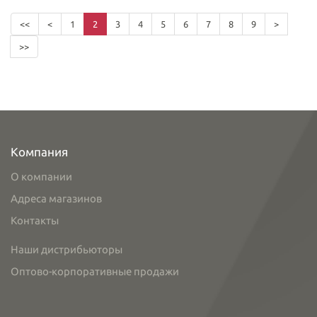
<<
<
1
2
3
4
5
6
7
8
9
>
>>
Компания
О компании
Адреса магазинов
Контакты
Наши дистрибьюторы
Оптово-корпоративные продажи