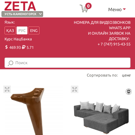
0
Меню
Язык:
НОМЕРА ДЛЯ ВИДЕОЗВОНКОВ
WHATS APP
ҚАЗ
РУС
ENG
И ОНЛАЙН ЗАЯВОК НА
ДОСТАВКУ:
Курс Нацбанка
+ 7 (747) 915-43-55
469.93
5.71
Сортировать по:
цене