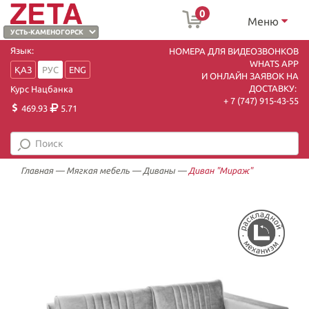
0
Меню
Язык:
НОМЕРА ДЛЯ ВИДЕОЗВОНКОВ
WHATS APP
ҚАЗ
РУС
ENG
И ОНЛАЙН ЗАЯВОК НА
ДОСТАВКУ:
Курс Нацбанка
+ 7 (747) 915-43-55
469.93
5.71
Главная
—
Мягкая мебель
—
Диваны
—
Диван "Мираж"