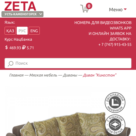
0
Меню
Язык:
НОМЕРА ДЛЯ ВИДЕОЗВОНКОВ
WHATS APP
ҚАЗ
РУС
ENG
И ОНЛАЙН ЗАЯВОК НА
ДОСТАВКУ:
Курс Нацбанка
+ 7 (747) 915-43-55
469.93
5.71
Главная
—
Мягкая мебель
—
Диваны
—
Диван "Кингстон"