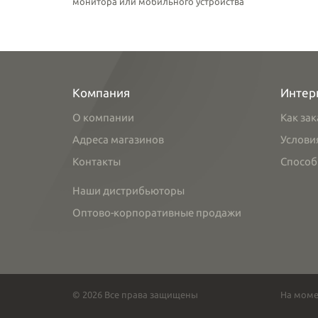
монитора или мобильного устройства
Компания
Интер
О компании
Как зак
Адреса магазинов
Услови
Контакты
Способ
Наши дистрибьюторы
Оптово-корпоративные продажи
© 2026 Все права защищены
На моме