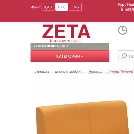
Курс На
Язык:
ҚАЗ
РУС
ENG
469.9
Интернет-магазин
УСТЬ-КАМЕНОГОРСК
КАТЕГОРИИ
Главная
—
Мягкая мебель
—
Диваны
—
Диван "Жокей