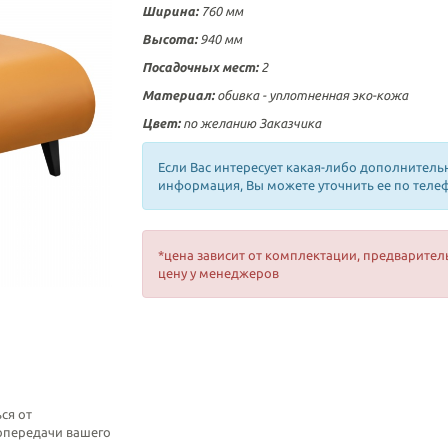
Ширина:
760
мм
Высота:
940
мм
Посадочных мест:
2
Материал:
обивка -
уплотненная
эко-кожа
Цвет:
по желанию Заказчика
Если Вас интересует какая-либо дополнитель
информация, Вы можете уточнить ее по теле
*цена зависит от комплектации, предварител
цену у менеджеров
ся от
топередачи вашего