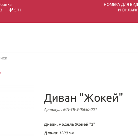
цбанка
НОМЕРА ДЛЯ ВИ
3
5.71
И ОНЛАЙН
"
Диван "Жокей"
Артикул
: МП-ТВ-948650-001
Диван, модель
Жокей "2"
Длина:
1200 мм