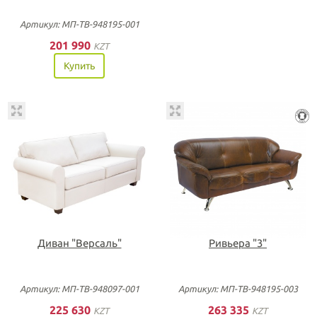
Артикул: МП-ТВ-948195-001
201 990
KZT
Купить
Диван "Версаль"
Ривьера "3"
Артикул: МП-ТВ-948097-001
Артикул: МП-ТВ-948195-003
225 630
263 335
KZT
KZT