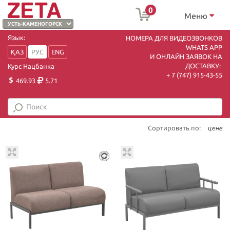
0
Меню
Язык:
НОМЕРА ДЛЯ ВИДЕОЗВОНКОВ
WHATS APP
ҚАЗ
РУС
ENG
И ОНЛАЙН ЗАЯВОК НА
ДОСТАВКУ:
Курс Нацбанка
+ 7 (747) 915-43-55
469.93
5.71
Сортировать по:
цене