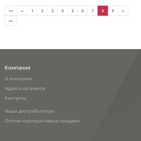
<<
<
1
2
3
4
5
6
7
8
9
>
>>
Компания
О компании
Адреса магазинов
Контакты
Наши дистрибьюторы
Оптово-корпоративные продажи