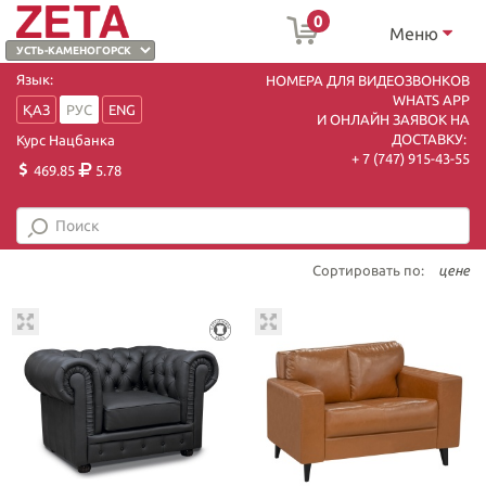
0
Меню
Язык:
НОМЕРА ДЛЯ ВИДЕОЗВОНКОВ
WHATS APP
ҚАЗ
РУС
ENG
И ОНЛАЙН ЗАЯВОК НА
ДОСТАВКУ:
Курс Нацбанка
+ 7 (747) 915-43-55
469.85
5.78
Сортировать по:
цене