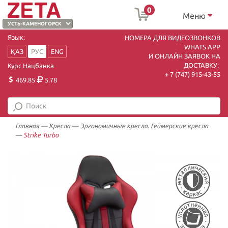
0
Меню
Язык:
НОМЕРА ДЛЯ ВИДЕОЗВОНКОВ
WHATS APP
ҚАЗ
РУС
ENG
И ОНЛАЙН ЗАЯВОК НА
ДОСТАВКУ:
Курс Нацбанка
+ 7 (747) 915-43-55
469.85
5.78
Главная
—
Кресла
—
Эргономичные кресла. Геймерские кресла
—
Strike Turbo