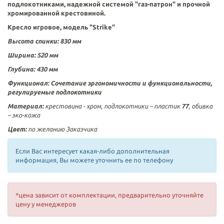
подлокотниками, надежной системой "газ-патрон" и прочной
хромированной крестовиной.
Кресло игровое, модель "Strike"
Высота спинки:
830
мм
Ширина:
520 мм
Глубина:
430
мм
Функционал:
Сочетание эргономичности и функциональности,
регулируемые подлокотники
Материал:
крестовина - хром, подлокотники –
пластик
77
, обивка
– эко-кожа
Цвет:
по желанию Заказчика
Если Вас интересует какая-либо дополнительная
информация, Вы можете уточнить ее по телефону
*цена зависит от комплектации, предварительно уточняйте
цену у менеджеров