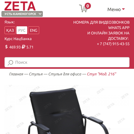
0
Меню
Язык:
НОМЕРА ДЛЯ ВИДЕОЗВОНКОВ
WHATS APP
ҚАЗ
РУС
ENG
И ОНЛАЙН ЗАЯВОК НА
ДОСТАВКУ:
Курс Нацбанка
+ 7 (747) 915-43-55
469.93
5.71
Главная
—
Стулья
—
Стулья для офиса
—
Стул "Мод. 216"