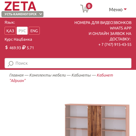
0
Меню
Язык:
НОМЕРА ДЛЯ ВИДЕОЗВОНКОВ
WHATS APP
ҚАЗ
РУС
ENG
И ОНЛАЙН ЗАЯВОК НА
ДОСТАВКУ:
Курс Нацбанка
+ 7 (747) 915-43-55
469.93
5.71
Главная
—
Комплекты мебели
—
Кабинеты
—
Кабинет
"Адриан"