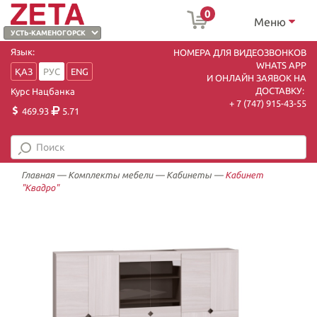
0
Меню
Язык:
НОМЕРА ДЛЯ ВИДЕОЗВОНКОВ
WHATS APP
ҚАЗ
РУС
ENG
И ОНЛАЙН ЗАЯВОК НА
ДОСТАВКУ:
Курс Нацбанка
+ 7 (747) 915-43-55
469.93
5.71
Главная
—
Комплекты мебели
—
Кабинеты
—
Кабинет
"Квадро"