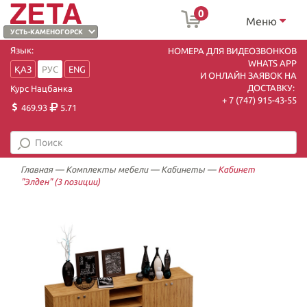
0
Меню
Язык:
НОМЕРА ДЛЯ ВИДЕОЗВОНКОВ
WHATS APP
ҚАЗ
РУС
ENG
И ОНЛАЙН ЗАЯВОК НА
ДОСТАВКУ:
Курс Нацбанка
+ 7 (747) 915-43-55
469.93
5.71
Главная
—
Комплекты мебели
—
Кабинеты
—
Кабинет
"Элден" (3 позиции)