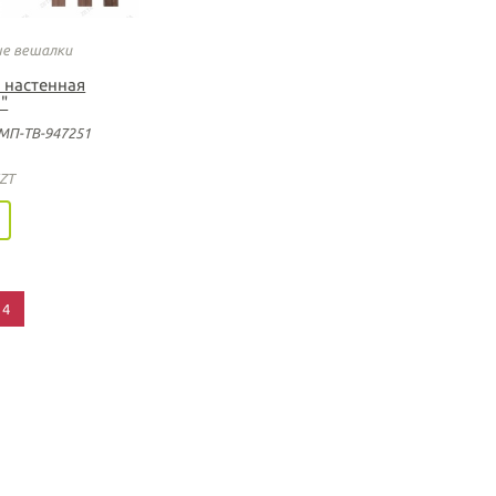
е вешалки
 настенная
"
МП-ТВ-947251
ZT
4