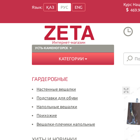
Курс На
Язык:
ҚАЗ
РУС
ENG
469.9
Интернет-магазин
УСТЬ-КАМЕНОГОРСК
КАТЕГОРИИ
ГАРДЕРОБНЫЕ
Настенные вешалки
Подставки для обуви
Напольные вешалки
Прихожие
Вешалки-плечики напольные
ХИТЫ И НОВИНКИ