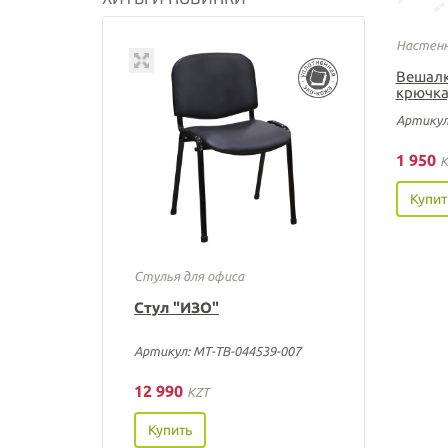
Настенн
Вешалк
крючка
Артикул
1 950
K
Купит
Стулья для офиса
Стул "ИЗО"
Артикул: МТ-ТВ-044539-007
12 990
KZT
Купить