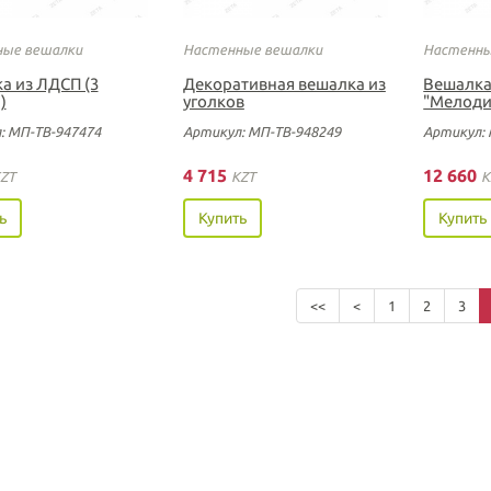
ые вешалки
Настенные вешалки
Настенны
а из ЛДСП (3
Декоративная вешалка из
Вешалка
)
уголков
"Мелоди
: МП-ТВ-947474
Артикул: МП-ТВ-948249
Артикул: 
4 715
12 660
ZT
KZT
K
ь
Купить
Купить
<<
<
1
2
3