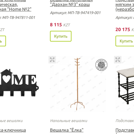
ическая,
"Дархан №3" краш
мягким 
ная "Home №2"
(неразб
Артикул: МП-ТВ-947419-001
: МП-ТВ-947811-001
Артикул: 
8 115
KZT
20 175
ZT
K
Купить
ь
Купить
ые вешалки
Напольные вешалки
Подставки
а-ключница
Вешалка "Ёлка"
Подстав