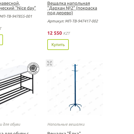
навесной,
Вешалка напольная
еский "Nice day"
"Дархан №2" (покраска
под дерево)
МП-ТВ-947855-001
Артикул: МП-ТВ-947417-002
T
12 550
KZT
Купить
 для обуви
Напольные вешалки
а для обуви с
Вешалка "Ёлка"