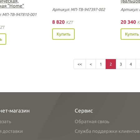
ическая,
(вальцов
ная "Home"
Артикул: МП-ТВ-947397-002
Артикул: 
: МП-ТВ-947810-001
8 820
20 340
KZT
K
ZT
Купить
Купить
ь
<<
<
1
2
3
4
нет-магазин
Сервис
азать
Обратная связь
я доставки
Служба поддержки клиентов