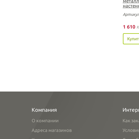
металл
настен
Артикул
1 610
K
Купит
Компания
Интер
О компании
Как зак
Адреса магазинов
Услови