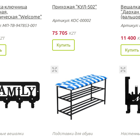
а-ключница
Прихожая "КУЛ-502"
Вешалка
ная,
"Дархан
ическая "Welcome"
(вальцов
Артикул: КОС-00002
: МП-ТВ-947853-001
Артикул: 
75 705
KZT
11 400
ZT
K
Купить
ь
Купить
ые вешалки
Подставки для обуви
Настенны