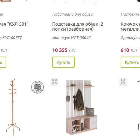
ие
Подставки для обуви
Настенны
ая "КУЛ-501"
Подставка для обуви, 2
Крючок 
полки (разборная)
металли
: КУЛ-00757
Артикул: НСТ-00046
Артикул: 
0
10 355
610
KZT
KZT
KZT
ь
Купить
Купить