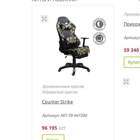
Прихож
Прихож
Артикул
59 34
Купит
Эргономичные кресла.
Геймерские кресла
Counter Strike
Артикул: МП-ТВ-947280
96 195
KZT
Купить