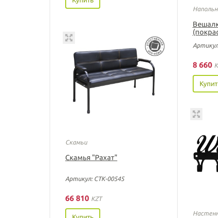
Напольн
Вешалк
(покра
Артикул
8 660
K
Купит
Скамьи
Скамья "Рахат"
Артикул: СТК-00545
66 810
KZT
Настенн
Купить