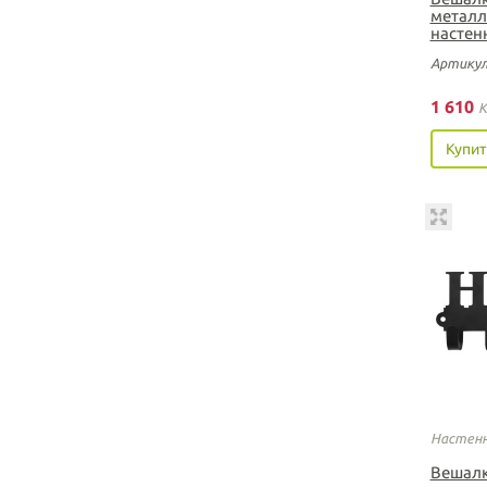
металл
настен
Артикул
1 610
K
Купит
Настенн
Вешалк