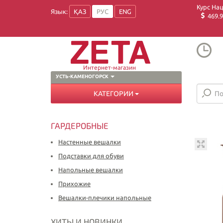
Курс На
Язык:
ҚАЗ
РУС
ENG
469.9
Интернет-магазин
УСТЬ-КАМЕНОГОРСК
КАТЕГОРИИ
ГАРДЕРОБНЫЕ
Настенные вешалки
Подставки для обуви
Напольные вешалки
Прихожие
Вешалки-плечики напольные
ХИТЫ И НОВИНКИ