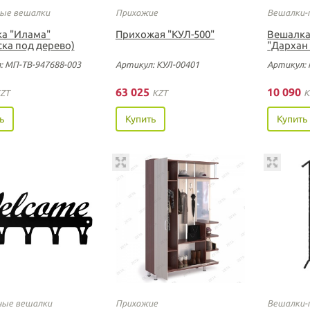
ые вешалки
Прихожие
Вешалки-
а "Илама"
Прихожая "КУЛ-500"
Вешалка
ска под дерево)
"Дархан
: МП-ТВ-947688-003
Артикул: КУЛ-00401
Артикул: 
63 025
10 090
ZT
KZT
K
ь
Купить
Купить
ые вешалки
Прихожие
Вешалки-