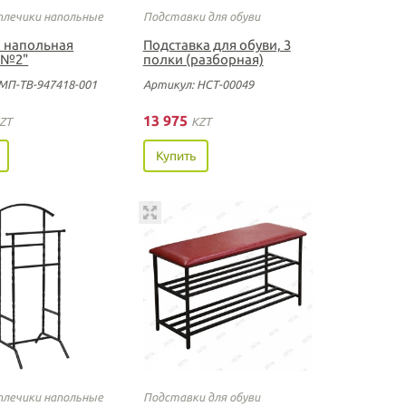
плечики напольные
Подставки для обуви
 напольная
Подставка для обуви, 3
 №2"
полки (разборная)
МП-ТВ-947418-001
Артикул: НСТ-00049
13 975
ZT
KZT
Купить
плечики напольные
Подставки для обуви