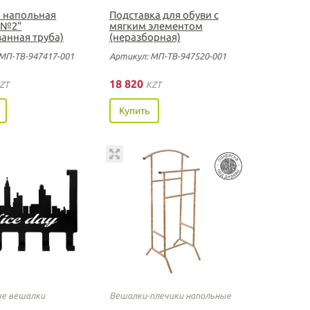
 напольная
Подставка для обуви с
 №2"
мягким элементом
анная труба)
(неразборная)
МП-ТВ-947417-001
Артикул: МП-ТВ-947520-001
18 820
ZT
KZT
Купить
е вешалки
Вешалки-плечики напольные