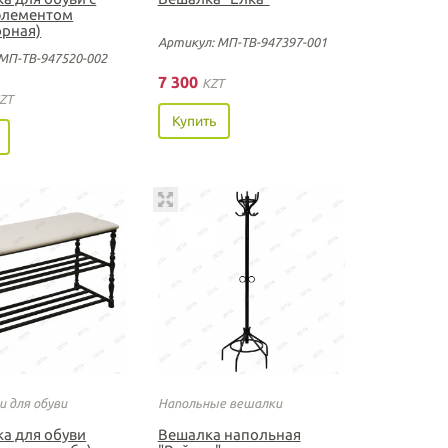
элементом
орная)
Артикул: МП-ТВ-947397-001
МП-ТВ-947520-002
7 300
KZT
ZT
Купить
 для обуви
Напольные вешалки
ка для обуви
Вешалка напольная