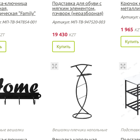
а-ключница
Подставка для обуви с
Крючок 
ная,
мягким элементом,
металлич
ическая "Family"
пэчворк (неразборная)
Артикул: 
: МП-ТВ-947854-001
Артикул: МП-ТВ-947520-003
1 965
KZ
19 430
ZT
KZT
Купить
ь
Купить
ые вешалки
Вешалки-плечики напольные
Подставки
а-ключница
Вешалка напольная
Подставк