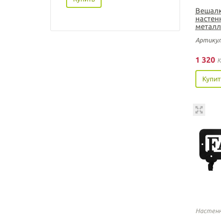
Вешалк
настен
металл
Артикул
1 320
K
Купит
Настенн