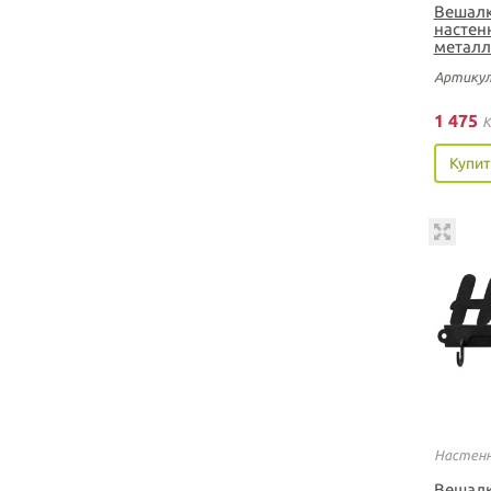
Вешалк
настен
металл
Артикул
1 475
K
Купит
Настенн
Вешалк