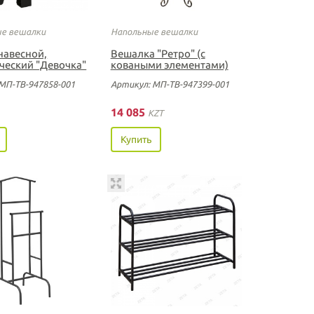
е вешалки
Напольные вешалки
навесной,
Вешалка "Ретро" (с
ческий "Девочка"
коваными элементами)
МП-ТВ-947858-001
Артикул: МП-ТВ-947399-001
14 085
KZT
Купить