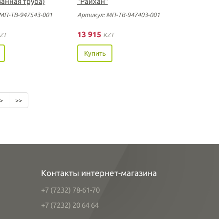
анная труба)
"Райхан"
МП-ТВ-947543-001
Артикул: МП-ТВ-947403-001
13 915
ZT
KZT
Купить
>
>>
Контакты интернет-магазина
+7 (7232) 78-61-70
+7 (7232) 20 64 64