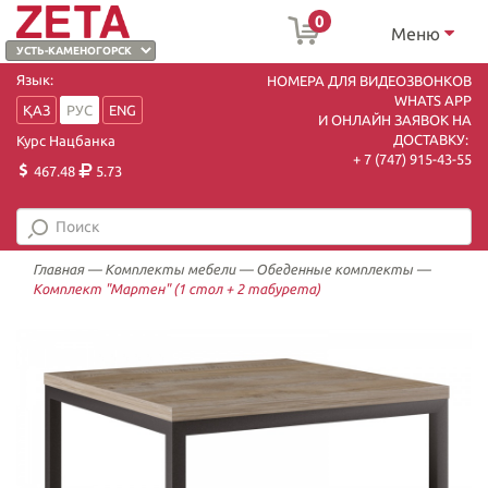
0
Меню
Язык:
НОМЕРА ДЛЯ ВИДЕОЗВОНКОВ
WHATS APP
ҚАЗ
РУС
ENG
И ОНЛАЙН ЗАЯВОК НА
ДОСТАВКУ:
Курс Нацбанка
+ 7 (747) 915-43-55
467.48
5.73
Главная
—
Комплекты мебели
—
Обеденные комплекты
—
Комплект "Мартен" (1 стол + 2 табурета)