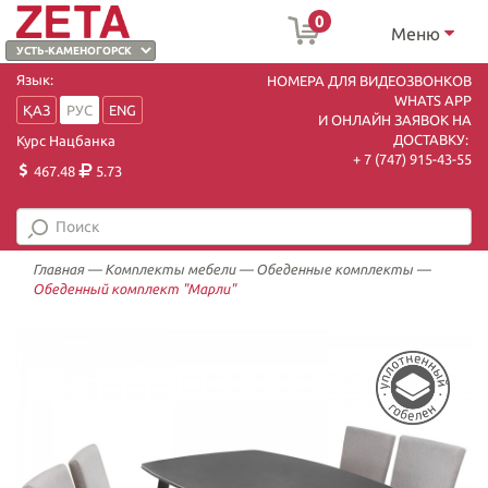
0
Меню
Язык:
НОМЕРА ДЛЯ ВИДЕОЗВОНКОВ
WHATS APP
ҚАЗ
РУС
ENG
И ОНЛАЙН ЗАЯВОК НА
ДОСТАВКУ:
Курс Нацбанка
+ 7 (747) 915-43-55
467.48
5.73
Главная
—
Комплекты мебели
—
Обеденные комплекты
—
Обеденный комплект "Марли"