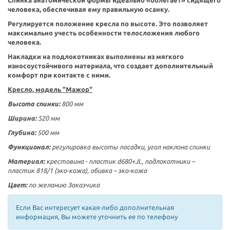
Спинка анатомической формы идеально «облегает» сидящего
человека, обеспечивая ему правильную осанку.
Регулируется положение кресла по высоте. Это позволяет
максимально учесть особенности телосложения любого
человека.
Накладки на подлокотниках выполнены из мягкого
износоустойчивого материала, что создает дополнительный
комфорт при контакте с ними.
Кресло, модель "Мажор"
Высота спинки:
800 мм
Ширина:
520 мм
Глубина:
500 мм
Функционал:
регулировка высоты посадки, угол наклона спинки
Материал:
крестовина - пластик d680+JL, подлокотники –
пластик 818/1 (эко-кожа), обивка – эко-кожа
Цвет:
по желанию Заказчика
Если Вас интересует какая-либо дополнительная
информация, Вы можете уточнить ее по телефону