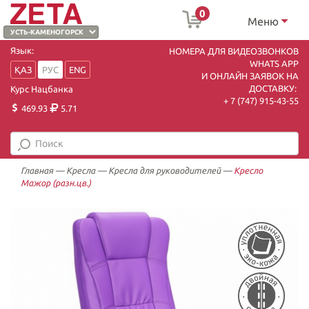
0
Меню
Язык:
НОМЕРА ДЛЯ ВИДЕОЗВОНКОВ
WHATS APP
ҚАЗ
РУС
ENG
И ОНЛАЙН ЗАЯВОК НА
ДОСТАВКУ:
Курс Нацбанка
+ 7 (747) 915-43-55
469.93
5.71
Главная
—
Кресла
—
Кресла для руководителей
—
Кресло
Мажор (разн.цв.)