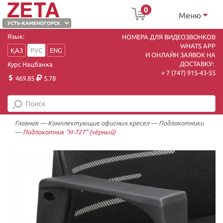
0
Меню
Язык:
НОМЕРА ДЛЯ ВИДЕОЗВОНКОВ
WHATS APP
ҚАЗ
РУС
ENG
И ОНЛАЙН ЗАЯВОК НА
ДОСТАВКУ:
Курс Нацбанка
+ 7 (747) 915-43-55
469.85
5.78
Главная
—
Комплектующие офисных кресел
—
Подлокотники
—
Подлокотник "H-727" (чёрный)