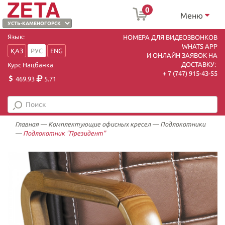
0
Меню
Язык:
НОМЕРА ДЛЯ ВИДЕОЗВОНКОВ
WHATS APP
ҚАЗ
РУС
ENG
И ОНЛАЙН ЗАЯВОК НА
ДОСТАВКУ:
Курс Нацбанка
+ 7 (747) 915-43-55
469.93
5.71
Главная
—
Комплектующие офисных кресел
—
Подлокотники
—
Подлокотник "Президент"