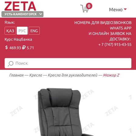
0
Меню
Язык:
НОМЕРА ДЛЯ ВИДЕОЗВОНКОВ
WHATS APP
ҚАЗ
РУС
ENG
И ОНЛАЙН ЗАЯВОК НА
ДОСТАВКУ:
Курс Нацбанка
+ 7 (747) 915-43-55
469.93
5.71
Главная
—
Кресла
—
Кресла для руководителей
—
Мажор Z