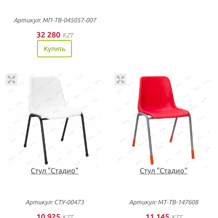
Артикул: МП-ТВ-045057-007
32 280
KZT
Купить
Стул "Стадио"
Стул "Стадио"
Артикул: СТУ-00473
Артикул: МТ-ТВ-147608
10 925
11 145
KZT
KZT