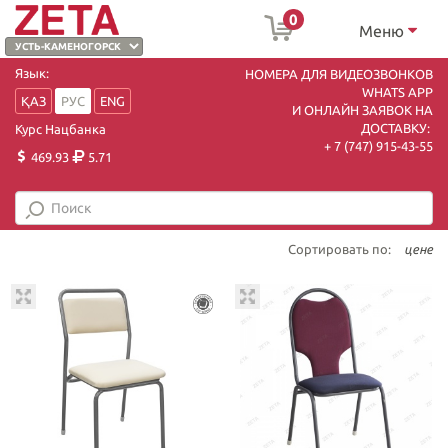
0
Меню
Язык:
НОМЕРА ДЛЯ ВИДЕОЗВОНКОВ
WHATS APP
ҚАЗ
РУС
ENG
И ОНЛАЙН ЗАЯВОК НА
ДОСТАВКУ:
Курс Нацбанка
+ 7 (747) 915-43-55
469.93
5.71
Сортировать по:
цене