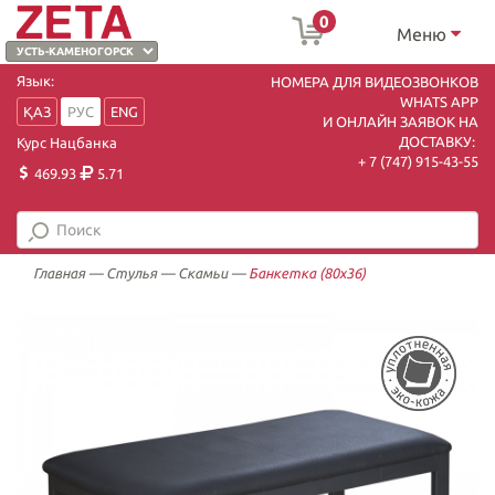
0
Меню
Язык:
НОМЕРА ДЛЯ ВИДЕОЗВОНКОВ
WHATS APP
ҚАЗ
РУС
ENG
И ОНЛАЙН ЗАЯВОК НА
ДОСТАВКУ:
Курс Нацбанка
+ 7 (747) 915-43-55
469.93
5.71
Главная
—
Стулья
—
Скамьи
—
Банкетка (80х36)