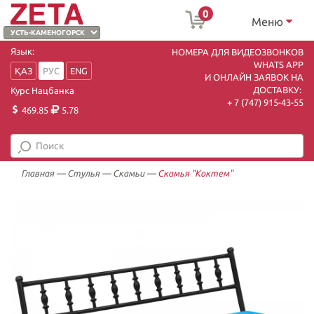
0
Меню
Язык:
НОМЕРА ДЛЯ ВИДЕОЗВОНКОВ
WHATS APP
ҚАЗ
РУС
ENG
И ОНЛАЙН ЗАЯВОК НА
ДОСТАВКУ:
Курс Нацбанка
+ 7 (747) 915-43-55
469.85
5.78
Главная
—
Стулья
—
Скамьи
—
Скамья "Коктем"