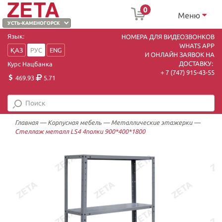
0
Меню
Язык:
НОМЕРА ДЛЯ ВИДЕОЗВОНКОВ
WHATS APP
ҚАЗ
РУС
ENG
И ОНЛАЙН ЗАЯВОК НА
ДОСТАВКУ:
Курс Нацбанка
+ 7 (747) 915-43-55
469.93
5.71
Главная
—
Корпусная мебель
—
Металлические этажерки
—
Стеллаж металл LS4 4полки 900*400*1800