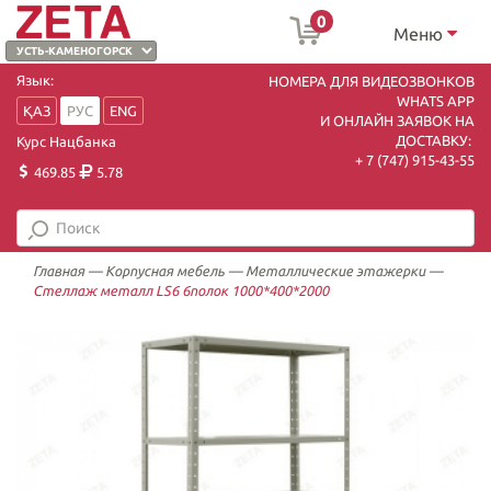
0
Меню
Язык:
НОМЕРА ДЛЯ ВИДЕОЗВОНКОВ
WHATS APP
ҚАЗ
РУС
ENG
И ОНЛАЙН ЗАЯВОК НА
ДОСТАВКУ:
Курс Нацбанка
+ 7 (747) 915-43-55
469.85
5.78
Главная
—
Корпусная мебель
—
Металлические этажерки
—
Стеллаж металл LS6 6полок 1000*400*2000