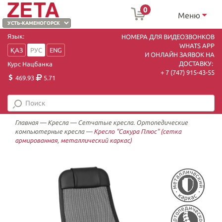
0
Меню
Язык:
НОМЕРА ДЛЯ ВИДЕОЗВОНКОВ
WHATS APP
ҚАЗ
РУС
ENG
И ОНЛАЙН ЗАЯВОК НА
ДОСТАВКУ:
Курс Нацбанка
+ 7 (747) 915-43-55
469.93
5.71
Главная
—
Кресла
—
Сетчатые кресла. Ортопедические
компьютерные кресла
—
Кресло "Сакура Плюс" (сетка
армированная, металлический каркас)